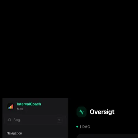
iOS-dybde, ikke kun iOS-tilstedeværelse
Begge apps findes på iOS, men IntervalCoach går dybere ind i
platformen. Apple Health er en førsteklasses kilde til restitutionsdata,
HRV, søvn, hvilepuls, VO₂ max, hjertefrekvens-restitution,
håndledstemperatur, iltmætning, kropssammensætning og cyklusdata
flyder automatisk ind i dit daglige readiness-signal, uden tredjeparts-
scripts. Med App Intents og Siri-genveje kan du spørge \"Tjek min
readiness\" eller \"Hvad er min træning i dag?\". Widgets på
startskærm og låseskærm, Apple Watch-komplikationer til Training
Score og dagens træning samt iPad-understøttelse holder næste
session ét blik væk. Push-beskeder dækker det daglige briefing og
post-træningsanalysen, og hele appen er nativt lokaliseret på alle 17
sprog, inkl. kinesisk, polsk og tjekkisk. Hvis du lever i Apples
økosystem og vil have, at din træningsapp bruger det, Apple allerede
ved om dig, er IntervalCoach den mere native oplevelse.