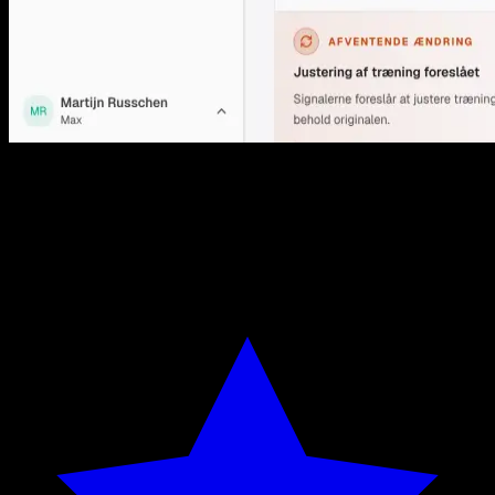
Hvad siger atleter om IntervalCoach?
IntervalCoach er vurderet til 4.8 ud af 5 baseret på 68 bedømmelser i
App Store. Nedenfor finder du anmeldelser fra App Store og
Google Play samt atleter, vi har fremhævet på bloggen.