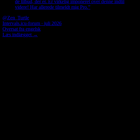
de tilbud, der er. Er virkelig imponeret over denne indtil
videre! Har allerede tilmeldt mig Pro.
”
@Zen_Turtle
Intervals.icu-forum
·
juli 2026
Oversat fra engelsk
Læs indlægget
→