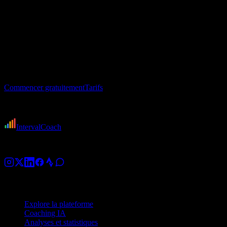
Garmin
Wahoo
Polar
Coros
Suunto
Amazfit
Hammerhead
Zwift
MyWhoo
Health
Google Health
Fitbit
Pixel Watch
Google Fit
Huawei Health
Entraîne-toi plus intelligemment
Connecte ton compte et reçois ta première séance adaptative en
quelques minutes.
Commencer gratuitement
Tarifs
Gratuit pour commencer · Annulation à tout moment
IntervalCoach
Coach d'entraînement IA pour cyclistes, coureurs et triathlètes.
Plateforme
Explore la plateforme
Coaching IA
Analyses et statistiques