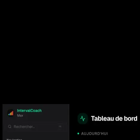
7
Sports supportes
24/7
Disponibilite IA
100%
Personnalise
€3
À partir de