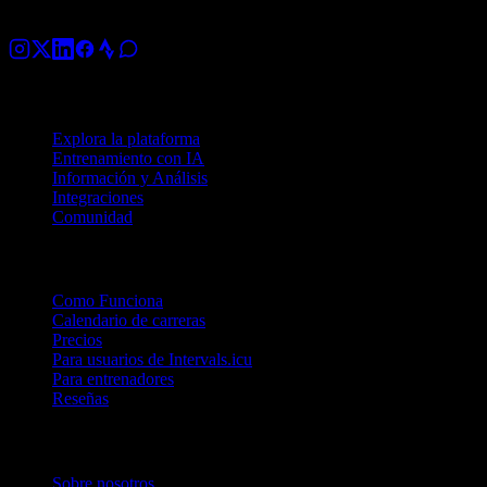
Entrenador de IA para ciclistas, corredores y triatletas.
Plataforma
Explora la plataforma
Entrenamiento con IA
Información y Análisis
Integraciones
Comunidad
Producto
Como Funciona
Calendario de carreras
Precios
Para usuarios de Intervals.icu
Para entrenadores
Reseñas
Empresa
Sobre nosotros