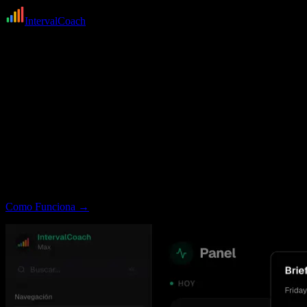
IntervalCoach
Entrenamiento con IA
Un entrenamiento que se adapta cada día
Tu entrenamiento reacciona a tu recuperación, tu calendario y tus
objetivos, automáticamente, cada mañana.
La mayoría de los planes se escriben una vez y no cambian nunca.
IntervalCoach reconstruye el panorama cada día, leyendo tu
recuperación, la carga de entrenamiento reciente y lo que viene, para
que la sesión que tienes delante sea la que realmente encaja hoy.
Como Funciona
→