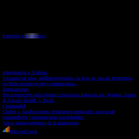
Conoce a tu entrenador adaptativo
Descubre cómo un plan que cambia contigo se siente distinto a uno
contra el que tienes que luchar.
Empieza gratis
Precios
Gratis para empezar · Cancela cuando quieras
Explora otras áreas
Información y Análisis
Un panel en vivo, análisis profundos, tu hoja de ruta de temporada,
perfil de recuperación y comparativas.
Integraciones
Sincronización nativa bidireccional con Intervals.icu, Whoop, Apple
& Google Health, y Zwift.
Comunidad
Clubes y clasificaciones, resúmenes semanales, acceso de
entrenadores y recompensas por referidos.
Ver la visión completa de la plataforma
IntervalCoach