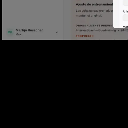
01
Adaptación diaria
Pro
Cada mañana IntervalCoach revisa tu recuperación, fatiga y
calendario, y luego ajusta el entrenamiento de hoy, más suave
cuando estás agotado, más duro cuando estás a punto, movido
cuando la vida se interpone.
02
TrainNow
Gratis